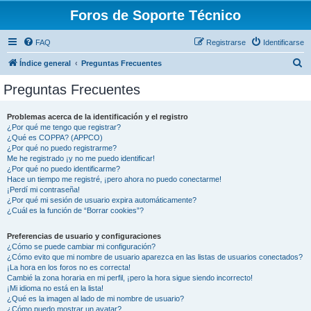
Foros de Soporte Técnico
FAQ
Registrarse
Identificarse
B
Índice general
Preguntas Frecuentes
u
Preguntas Frecuentes
s
c
Problemas acerca de la identificación y el registro
¿Por qué me tengo que registrar?
a
¿Qué es COPPA? (APPCO)
r
¿Por qué no puedo registrarme?
Me he registrado ¡y no me puedo identificar!
¿Por qué no puedo identificarme?
Hace un tiempo me registré, ¡pero ahora no puedo conectarme!
¡Perdí mi contraseña!
¿Por qué mi sesión de usuario expira automáticamente?
¿Cuál es la función de “Borrar cookies”?
Preferencias de usuario y configuraciones
¿Cómo se puede cambiar mi configuración?
¿Cómo evito que mi nombre de usuario aparezca en las listas de usuarios conectados?
¡La hora en los foros no es correcta!
Cambié la zona horaria en mi perfil, ¡pero la hora sigue siendo incorrecto!
¡Mi idioma no está en la lista!
¿Qué es la imagen al lado de mi nombre de usuario?
¿Cómo puedo mostrar un avatar?