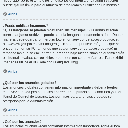
moderador borre el tema o los emoticones del mensaje. La administración
puede fijar un límite para el número de emoticones a utilizar en un mensaje.
Arriba
¿Puedo publicar imagenes?
Sí, las imágenes se pueden mostrar en sus mensajes. Si la administración
permite adjuntar archivos, puede subir la imagen directamente al foro. De otra
manera, debe guardar primero su foto en un servidor de acceso público, e.j.
http://www.ejemplo.com/mi-imagen.gif. No puede publicar imágenes que se
encuentren en su PC (a menos que sea un servidor de acceso público) ni
tampoco las que se encuentren guardadas bajo mecanismos de autenticación,
e.j. hotmail o yahoo correo, sitios protegidos por contraseñas, etc. Para exhibir
imágenes utilice el BBCode con la etiqueta [img].
Arriba
¿Qué son los anuncios globales?
Los anuncios globales contienen información importante y debería leerlos
cada vez que sea posible. Éstos aparecerán al principio de cada foro y en el
Panel de Control de Usuario. Los permisos para anuncios globales son
otorgados por La Administración.
Arriba
¿Qué son los anuncios?
Los anuncios muchas veces contienen información importante sobre el foro