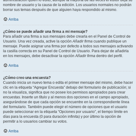
administración quién lo editó, aunque la mayoría de las veces el editor deja su
nombre de usuario y la causa de la edición. Los usuarios normales no podrán
borrar sus temas después de que alguien haya respondido al mismo.
Arriba
¿Cómo se puede añadir una firma a mi mensaje?
Para añadir una firma a sus mensajes debe crearla en el Panel de Control de
Usuario. Una vez creada, active la opción
Añadir firma
cuando publique un
mensaje. Puede asignar una firma por defecto a todos sus mensajes activando
la casilla correcta en su Panel de Control de Usuario. Para dejar de añadirla
en los mensajes, debe desactivar la opción
Añadir firma
dentro del perfil.
Arriba
¿Cómo creo una encuesta?
Cuando inicia un nuevo tema o edita el primer mensaje del mismo, debe hacer
clic en la etiqueta “Agregar Encuesta” debajo del formulario de publicación; si
no la visualiza, significa que no posee los permisos apropiados para crear
encuestas. Inserte un título y al menos dos opciones en el campo apropiado,
asegurándose de que cada opción se encuentre en la correspondiente línea
del formulario. También puede elegir el número de opciones que el usuario
puede seleccionar en la etiqueta “Opciones por usuario”, el tiempo límite en
días para la encuesta (0 para duración infinita) y por último la opción de
permitir a lo usuarios cambiar su votos.
Arriba