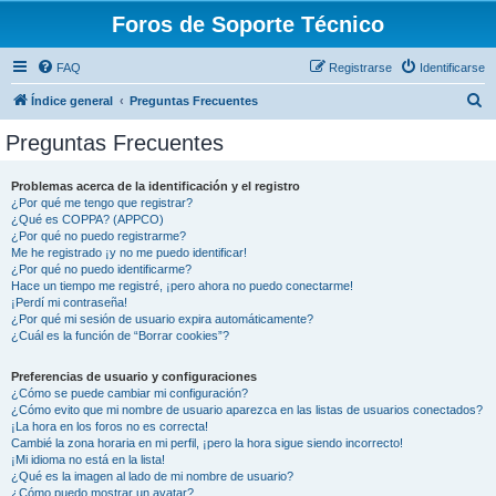
Foros de Soporte Técnico
FAQ
Registrarse
Identificarse
B
Índice general
Preguntas Frecuentes
u
Preguntas Frecuentes
s
c
Problemas acerca de la identificación y el registro
¿Por qué me tengo que registrar?
a
¿Qué es COPPA? (APPCO)
r
¿Por qué no puedo registrarme?
Me he registrado ¡y no me puedo identificar!
¿Por qué no puedo identificarme?
Hace un tiempo me registré, ¡pero ahora no puedo conectarme!
¡Perdí mi contraseña!
¿Por qué mi sesión de usuario expira automáticamente?
¿Cuál es la función de “Borrar cookies”?
Preferencias de usuario y configuraciones
¿Cómo se puede cambiar mi configuración?
¿Cómo evito que mi nombre de usuario aparezca en las listas de usuarios conectados?
¡La hora en los foros no es correcta!
Cambié la zona horaria en mi perfil, ¡pero la hora sigue siendo incorrecto!
¡Mi idioma no está en la lista!
¿Qué es la imagen al lado de mi nombre de usuario?
¿Cómo puedo mostrar un avatar?