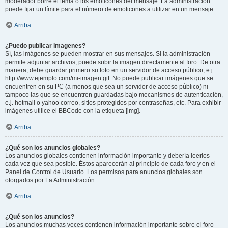
moderador borre el tema o los emoticones del mensaje. La administración
puede fijar un límite para el número de emoticones a utilizar en un mensaje.
Arriba
¿Puedo publicar imagenes?
Sí, las imágenes se pueden mostrar en sus mensajes. Si la administración
permite adjuntar archivos, puede subir la imagen directamente al foro. De otra
manera, debe guardar primero su foto en un servidor de acceso público, e.j.
http://www.ejemplo.com/mi-imagen.gif. No puede publicar imágenes que se
encuentren en su PC (a menos que sea un servidor de acceso público) ni
tampoco las que se encuentren guardadas bajo mecanismos de autenticación,
e.j. hotmail o yahoo correo, sitios protegidos por contraseñas, etc. Para exhibir
imágenes utilice el BBCode con la etiqueta [img].
Arriba
¿Qué son los anuncios globales?
Los anuncios globales contienen información importante y debería leerlos
cada vez que sea posible. Éstos aparecerán al principio de cada foro y en el
Panel de Control de Usuario. Los permisos para anuncios globales son
otorgados por La Administración.
Arriba
¿Qué son los anuncios?
Los anuncios muchas veces contienen información importante sobre el foro