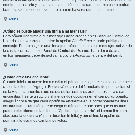
administración quién lo editó, aunque la mayoría de las veces el editor deja su
nombre de usuario y la causa de la edición. Los usuarios normales no podrán
borrar sus temas después de que alguien haya respondido al mismo.
Arriba
¿Cómo se puede añadir una firma a mi mensaje?
Para añadir una firma a sus mensajes debe crearla en el Panel de Control de
Usuario. Una vez creada, active la opción
Añadir firma
cuando publique un
mensaje. Puede asignar una firma por defecto a todos sus mensajes activando
la casilla correcta en su Panel de Control de Usuario. Para dejar de añadirla
en los mensajes, debe desactivar la opción
Añadir firma
dentro del perfil.
Arriba
¿Cómo creo una encuesta?
Cuando inicia un nuevo tema o edita el primer mensaje del mismo, debe hacer
clic en la etiqueta “Agregar Encuesta” debajo del formulario de publicación; si
no la visualiza, significa que no posee los permisos apropiados para crear
encuestas. Inserte un título y al menos dos opciones en el campo apropiado,
asegurándose de que cada opción se encuentre en la correspondiente línea
del formulario. También puede elegir el número de opciones que el usuario
puede seleccionar en la etiqueta “Opciones por usuario”, el tiempo límite en
días para la encuesta (0 para duración infinita) y por último la opción de
permitir a lo usuarios cambiar su votos.
Arriba