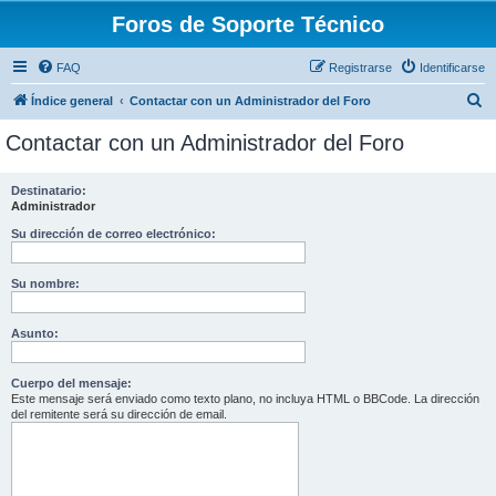
Foros de Soporte Técnico
FAQ
Registrarse
Identificarse
B
Índice general
Contactar con un Administrador del Foro
u
Contactar con un Administrador del Foro
s
c
Destinatario:
Administrador
a
r
Su dirección de correo electrónico:
Su nombre:
Asunto:
Cuerpo del mensaje:
Este mensaje será enviado como texto plano, no incluya HTML o BBCode. La dirección
del remitente será su dirección de email.