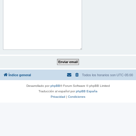
Índice general
Todos los horarios son
UTC-05:00
Desarrollado por
phpBB
® Forum Software © phpBB Limited
Traducción al español por
phpBB España
Privacidad
|
Condiciones