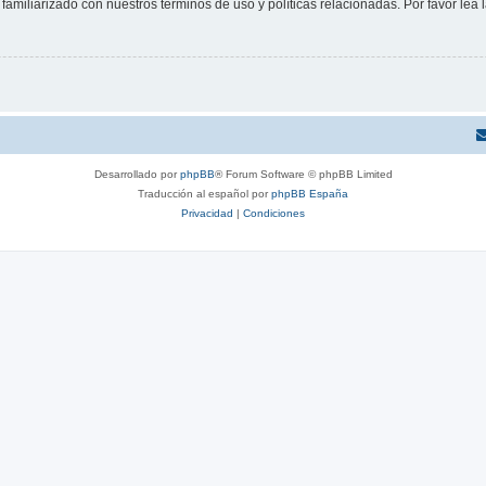
familiarizado con nuestros términos de uso y políticas relacionadas. Por favor lea l
Desarrollado por
phpBB
® Forum Software © phpBB Limited
Traducción al español por
phpBB España
Privacidad
|
Condiciones