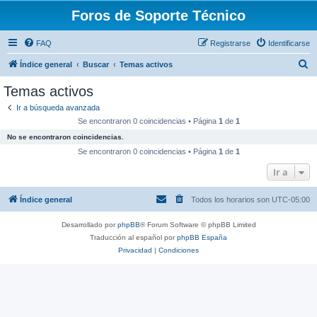
Foros de Soporte Técnico
FAQ
Registrarse
Identificarse
B
Índice general
Buscar
Temas activos
u
Temas activos
s
Ir a búsqueda avanzada
c
Se encontraron 0 coincidencias • Página
1
de
1
a
No se encontraron coincidencias.
r
Se encontraron 0 coincidencias • Página
1
de
1
Ir a
Índice general
Todos los horarios son
UTC-05:00
Desarrollado por
phpBB
® Forum Software © phpBB Limited
Traducción al español por
phpBB España
Privacidad
|
Condiciones