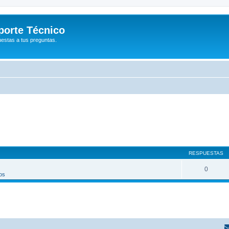
porte Técnico
uestas a tus preguntas.
RESPUESTAS
0
os