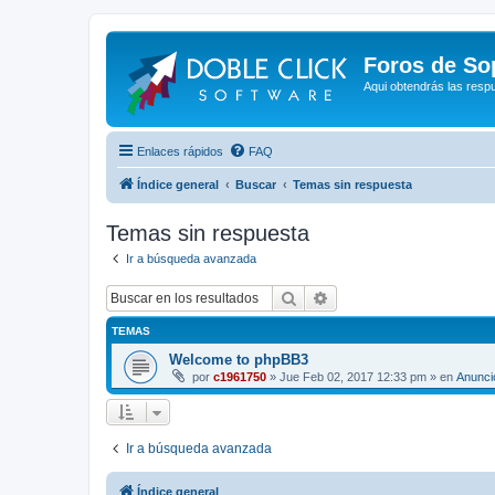
Foros de So
Aqui obtendrás las resp
Enlaces rápidos
FAQ
Índice general
Buscar
Temas sin respuesta
Temas sin respuesta
Ir a búsqueda avanzada
Buscar
Búsqueda avanzada
TEMAS
Welcome to phpBB3
por
c1961750
»
Jue Feb 02, 2017 12:33 pm
» en
Anunci
Ir a búsqueda avanzada
Índice general