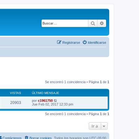
Buscar
Búsqueda avanza
Registrarse
Identificarse
Se encontró 1 coincidencia • Página
1
de
1
VISTAS
ÚLTIMO MENSAJE
por
c1961750
20903
Jue Feb 02, 2017 12:33 pm
Se encontró 1 coincidencia • Página
1
de
1
Ir a
Contáctenos
Borrar cookies
Todos los horarios son
UTC-05:00