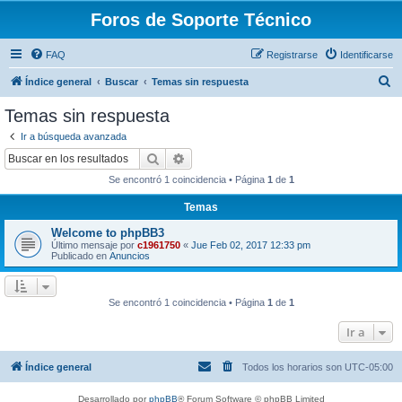
Foros de Soporte Técnico
FAQ
Registrarse
Identificarse
B
Índice general
Buscar
Temas sin respuesta
u
Temas sin respuesta
s
Ir a búsqueda avanzada
c
Buscar
Búsqueda avanzada
a
Se encontró 1 coincidencia • Página
1
de
1
r
Temas
Welcome to phpBB3
Último mensaje por
c1961750
«
Jue Feb 02, 2017 12:33 pm
Publicado en
Anuncios
Se encontró 1 coincidencia • Página
1
de
1
Ir a
Índice general
Todos los horarios son
UTC-05:00
Desarrollado por
phpBB
® Forum Software © phpBB Limited