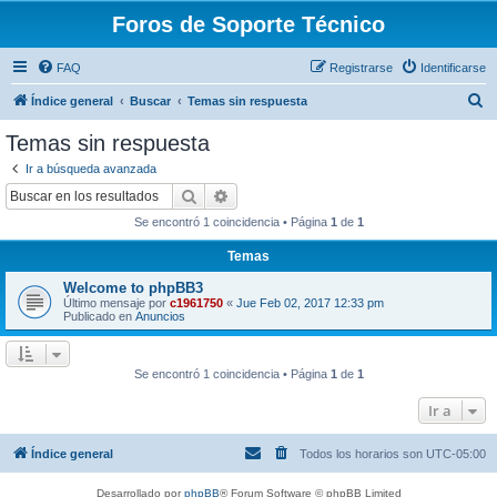
Foros de Soporte Técnico
FAQ
Registrarse
Identificarse
B
Índice general
Buscar
Temas sin respuesta
u
Temas sin respuesta
s
Ir a búsqueda avanzada
c
Buscar
Búsqueda avanzada
a
Se encontró 1 coincidencia • Página
1
de
1
r
Temas
Welcome to phpBB3
Último mensaje por
c1961750
«
Jue Feb 02, 2017 12:33 pm
Publicado en
Anuncios
Se encontró 1 coincidencia • Página
1
de
1
Ir a
Índice general
Todos los horarios son
UTC-05:00
Desarrollado por
phpBB
® Forum Software © phpBB Limited