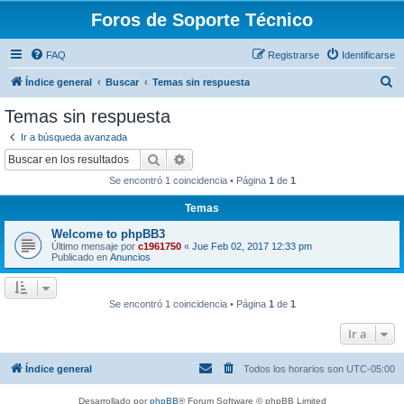
Foros de Soporte Técnico
FAQ
Registrarse
Identificarse
B
Índice general
Buscar
Temas sin respuesta
u
Temas sin respuesta
s
Ir a búsqueda avanzada
c
Buscar
Búsqueda avanzada
a
Se encontró 1 coincidencia • Página
1
de
1
r
Temas
Welcome to phpBB3
Último mensaje por
c1961750
«
Jue Feb 02, 2017 12:33 pm
Publicado en
Anuncios
Se encontró 1 coincidencia • Página
1
de
1
Ir a
Índice general
Todos los horarios son
UTC-05:00
Desarrollado por
phpBB
® Forum Software © phpBB Limited