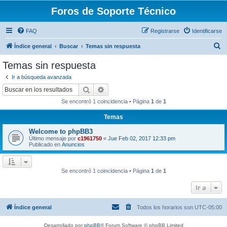
Foros de Soporte Técnico
FAQ
Registrarse
Identificarse
B
Índice general
Buscar
Temas sin respuesta
u
Temas sin respuesta
s
Ir a búsqueda avanzada
c
Buscar
Búsqueda avanzada
a
Se encontró 1 coincidencia • Página
1
de
1
r
Temas
Welcome to phpBB3
Último mensaje por
c1961750
«
Jue Feb 02, 2017 12:33 pm
Publicado en
Anuncios
Se encontró 1 coincidencia • Página
1
de
1
Ir a
Índice general
Todos los horarios son
UTC-05:00
Desarrollado por
phpBB
® Forum Software © phpBB Limited