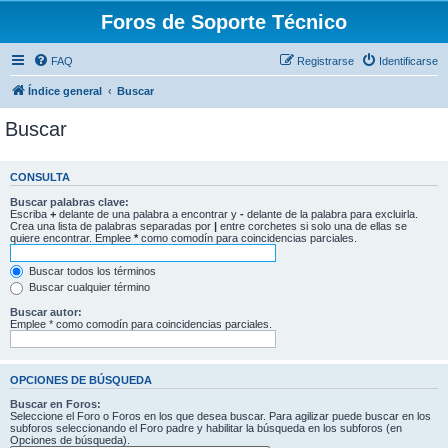
Foros de Soporte Técnico
FAQ
Registrarse
Identificarse
Índice general
Buscar
Buscar
CONSULTA
Buscar palabras clave:
Escriba
+
delante de una palabra a encontrar y
-
delante de la palabra para excluirla.
Crea una lista de palabras separadas por
|
entre corchetes si solo una de ellas se
quiere encontrar. Emplee
*
como comodín para coincidencias parciales.
Buscar todos los términos
Buscar cualquier término
Buscar autor:
Emplee * como comodín para coincidencias parciales.
OPCIONES DE BÚSQUEDA
Buscar en Foros:
Seleccione el Foro o Foros en los que desea buscar. Para agilizar puede buscar en los
subforos seleccionando el Foro padre y habilitar la búsqueda en los subforos (en
Opciones de búsqueda).