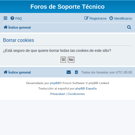
Foros de Soporte Técnico
FAQ
Registrarse
Identificarse
B
Índice general
u
Borrar cookies
s
c
¿Está seguro de que quiere borrar todas las cookies de este sitio?
a
r
Índice general
Todos los horarios son
UTC-05:00
Desarrollado por
phpBB
® Forum Software © phpBB Limited
Traducción al español por
phpBB España
Privacidad
|
Condiciones