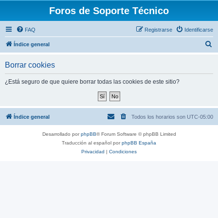
Foros de Soporte Técnico
FAQ
Registrarse
Identificarse
B
Índice general
u
Borrar cookies
s
c
¿Está seguro de que quiere borrar todas las cookies de este sitio?
a
r
Índice general
Todos los horarios son
UTC-05:00
Desarrollado por
phpBB
® Forum Software © phpBB Limited
Traducción al español por
phpBB España
Privacidad
|
Condiciones