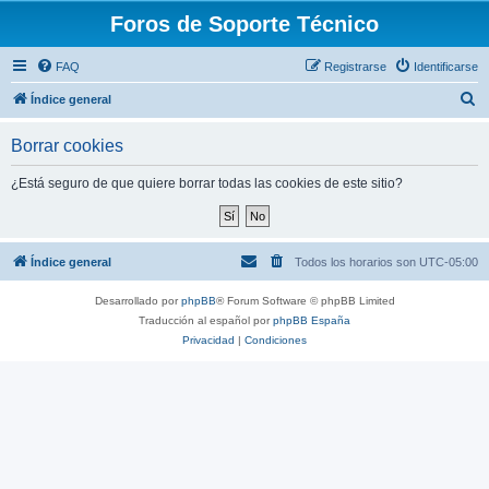
Foros de Soporte Técnico
FAQ
Registrarse
Identificarse
B
Índice general
u
Borrar cookies
s
c
¿Está seguro de que quiere borrar todas las cookies de este sitio?
a
r
Índice general
Todos los horarios son
UTC-05:00
Desarrollado por
phpBB
® Forum Software © phpBB Limited
Traducción al español por
phpBB España
Privacidad
|
Condiciones