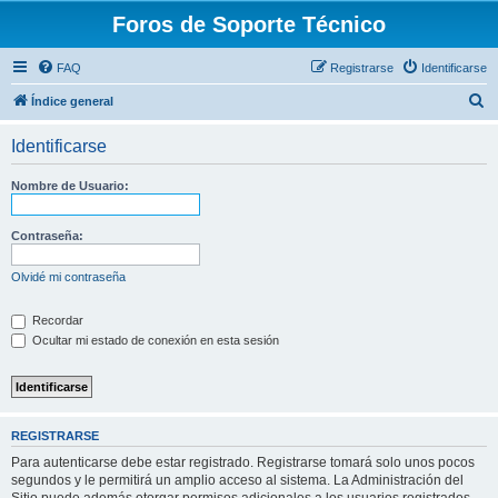
Foros de Soporte Técnico
FAQ
Registrarse
Identificarse
B
Índice general
u
Identificarse
s
c
Nombre de Usuario:
a
r
Contraseña:
Olvidé mi contraseña
Recordar
Ocultar mi estado de conexión en esta sesión
REGISTRARSE
Para autenticarse debe estar registrado. Registrarse tomará solo unos pocos
segundos y le permitirá un amplio acceso al sistema. La Administración del
Sitio puede además otorgar permisos adicionales a los usuarios registrados.