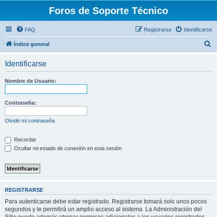
Foros de Soporte Técnico
FAQ
Registrarse
Identificarse
B
Índice general
u
Identificarse
s
c
Nombre de Usuario:
a
r
Contraseña:
Olvidé mi contraseña
Recordar
Ocultar mi estado de conexión en esta sesión
REGISTRARSE
Para autenticarse debe estar registrado. Registrarse tomará solo unos pocos
segundos y le permitirá un amplio acceso al sistema. La Administración del
Sitio puede además otorgar permisos adicionales a los usuarios registrados.