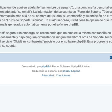
cación (de aquí en adelante “su nombre de usuario”), una contraseña personal em
 en adelante “su email”). La información de su cuenta en “Foros de Soporte Técnico
información más allá de su nombre de usuario, su contraseña y su dirección de e-m
erio de “Foros de Soporte Técnico”. En cualquier caso, usted tiene la opción de qu
os emails generados automáticamente por el software phpBB.
to está segura. Sin embargo, se recomienda que no emplee la misma contraseña en 
adosamente y bajo ninguna circunstancia ningún miembro “Foros de Soporte Técnico
 servicio “Olvidé mi contraseña” provisto por el software phpBB. Este proceso le so
r su cuenta.
Desarrollado por
phpBB
® Forum Software © phpBB Limited
Traducción al español por
phpBB España
Privacidad
|
Condiciones