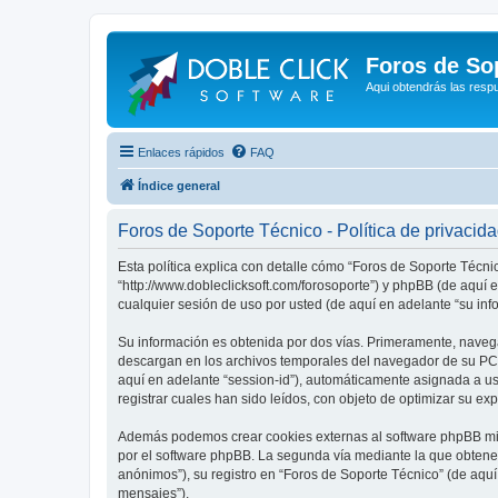
Foros de So
Aqui obtendrás las resp
Enlaces rápidos
FAQ
Índice general
Foros de Soporte Técnico - Política de privacid
Esta política explica con detalle cómo “Foros de Soporte Técni
“http://www.dobleclicksoft.com/forosoporte”) y phpBB (de aquí
cualquier sesión de uso por usted (de aquí en adelante “su inf
Su información es obtenida por dos vías. Primeramente, naveg
descargan en los archivos temporales del navegador de su PC. 
aquí en adelante “session-id”), automáticamente asignada a u
registrar cuales han sido leídos, con objeto de optimizar su ex
Además podemos crear cookies externas al software phpBB mie
por el software phpBB. La segunda vía mediante la que obtene
anónimos”), su registro en “Foros de Soporte Técnico” (de aquí
mensajes”).