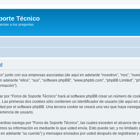
porte Técnico
uestas a tus preguntas.
ad
co” junto con sus empresas asociadas (de aquí en adelante “nosotros”, “nos”, “nues
 en adelante “ellos”, “sus”, “software phpBB”, “www.phpbb.com”, “phpBB Limited”,
ormación”).
ar por “Foros de Soporte Técnico” hará al software phpBB crear un número de cook
Las primeras dos cookies sólo contienen un identificador de usuario (de aquí en a
sted por el software phpBB. Una tercera cookie se creará una vez que haya naveg
periencia de usuario.
ntras navega por “Foros de Soporte Técnico”, las cuales exceden el alcance de e
mos su información es mediante lo que usted envía. Esto puede ser, y no limitado
 en adelante “su cuenta”) y mensajes enviados por usted después de registrarse y 