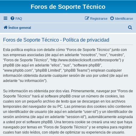
Foros de Soporte Técnico
FAQ
Registrarse
Identificarse
B
Índice general
u
Foros de Soporte Técnico - Política de privacidad
s
c
Esta política explica con detalle cómo “Foros de Soporte Técnico” junto con
sus empresas asociadas (de aquí en adelante “nosotros”, “nos”, “nuestro”,
a
“Foros de Soporte Técnico”, “http://www.dobleclicksoft.com/forosoporte”) y
r
phpBB (de aquí en adelante “ellos”, “sus”, “software phpBB”,
“www.phpbb.com”, “phpBB Limited”, “phpBB Teams”) emplean cualquier
información obtenida durante cualquier sesión de uso por usted (de aquí en
adelante “su información”).
Su información es obtenida por dos vías. Primeramente, navegar por “Foros de
Soporte Técnico” hará al software phpBB crear un número de cookies, las
cuales son un pequeño archivo de texto que se descargan en los archivos
temporales del navegador de su PC. Las primeras dos cookies sólo contienen
un identificador de usuario (de aquí en adelante “user-id”) y un identificador de
sesión anónima (de aquí en adelante “session-id”), automáticamente asignada
a usted por el software phpBB. Una tercera cookie se creará una vez que haya
navegado por temas en “Foros de Soporte Técnico” y se emplea para registrar
cuales han sido leídos, con objeto de optimizar su experiencia de usuario.