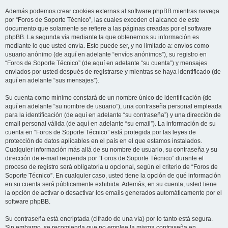
Además podemos crear cookies externas al software phpBB mientras navega
por “Foros de Soporte Técnico”, las cuales exceden el alcance de este
documento que solamente se refiere a las páginas creadas por el software
phpBB. La segunda vía mediante la que obtenemos su información es
mediante lo que usted envía. Esto puede ser, y no limitado a: envíos como
usuario anónimo (de aquí en adelante “envíos anónimos”), su registro en
“Foros de Soporte Técnico” (de aquí en adelante “su cuenta”) y mensajes
enviados por usted después de registrarse y mientras se haya identificado (de
aquí en adelante “sus mensajes”).
Su cuenta como mínimo constará de un nombre único de identificación (de
aquí en adelante “su nombre de usuario”), una contraseña personal empleada
para la identificación (de aquí en adelante “su contraseña”) y una dirección de
email personal válida (de aquí en adelante “su email”). La información de su
cuenta en “Foros de Soporte Técnico” está protegida por las leyes de
protección de datos aplicables en el país en el que estamos instalados.
Cualquier información más allá de su nombre de usuario, su contraseña y su
dirección de e-mail requerida por “Foros de Soporte Técnico” durante el
proceso de registro será obligatoria u opcional, según el criterio de “Foros de
Soporte Técnico”. En cualquier caso, usted tiene la opción de qué información
en su cuenta será públicamente exhibida. Además, en su cuenta, usted tiene
la opción de activar o desactivar los emails generados automáticamente por el
software phpBB.
Su contraseña está encriptada (cifrado de una vía) por lo tanto está segura.
Sin embargo, se recomienda que no emplee la misma contraseña en