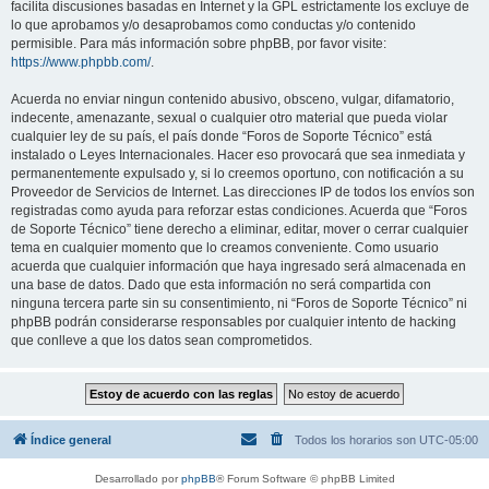
facilita discusiones basadas en Internet y la GPL estrictamente los excluye de
lo que aprobamos y/o desaprobamos como conductas y/o contenido
permisible. Para más información sobre phpBB, por favor visite:
https://www.phpbb.com/
.
Acuerda no enviar ningun contenido abusivo, obsceno, vulgar, difamatorio,
indecente, amenazante, sexual o cualquier otro material que pueda violar
cualquier ley de su país, el país donde “Foros de Soporte Técnico” está
instalado o Leyes Internacionales. Hacer eso provocará que sea inmediata y
permanentemente expulsado y, si lo creemos oportuno, con notificación a su
Proveedor de Servicios de Internet. Las direcciones IP de todos los envíos son
registradas como ayuda para reforzar estas condiciones. Acuerda que “Foros
de Soporte Técnico” tiene derecho a eliminar, editar, mover o cerrar cualquier
tema en cualquier momento que lo creamos conveniente. Como usuario
acuerda que cualquier información que haya ingresado será almacenada en
una base de datos. Dado que esta información no será compartida con
ninguna tercera parte sin su consentimiento, ni “Foros de Soporte Técnico” ni
phpBB podrán considerarse responsables por cualquier intento de hacking
que conlleve a que los datos sean comprometidos.
Índice general
Todos los horarios son
UTC-05:00
Desarrollado por
phpBB
® Forum Software © phpBB Limited