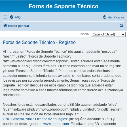
Foros de Soporte Técnico
FAQ
Identificarse
B
Índice general
u
Idioma:
s
Foros de Soporte Técnico - Registro
c
Al ingresar en “Foros de Soporte Técnico” (de aquí en adelante “nosotros”,
a
“nos”, “nuestro”, “Foros de Soporte Técnico”,
r
“http://www.dobleclicksoft.com/forosoporte”), usted acuerda estar legalmente
sometido a los siguientes términos. En caso contrario por favor no se registre
y/o use “Foros de Soporte Técnico”. Podemos cambiar estos términos en
cualquier momento e intentaríamos avisarle, sin embargo sería prudente que
los revisase por su cuenta periódicamente. Seguir registrado a “Foros de
Soporte Técnico” después de esos cambios significa que acuerda estar
legalmente sometido a esos nuevos términos tal como fueron actualizados y/o
reformados.
Nuestros foros están desarrollados por phpBB (de aquí en adelante “ellos”,
“sus”, “software phpBB”, “www.phpbb.com”, “phpBB Limited”, “phpBB Teams”)
el cual es una solución de foros liberada bajo la “
GNU General Public License v2 en Ingles
” (de aquí en adelante “GPL”) y
puede ser descargada de
www.phpbb.com
. El software phpBB solamente