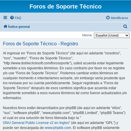
Foros de Soporte Técnico
FAQ
Identificarse
B
Índice general
u
Idioma:
s
Foros de Soporte Técnico - Registro
c
Al ingresar en “Foros de Soporte Técnico” (de aquí en adelante “nosotros”,
a
“nos”, “nuestro”, “Foros de Soporte Técnico”,
r
“http://www.dobleclicksoft.com/forosoporte”), usted acuerda estar legalmente
sometido a los siguientes términos. En caso contrario por favor no se registre
y/o use “Foros de Soporte Técnico”. Podemos cambiar estos términos en
cualquier momento e intentaríamos avisarle, sin embargo sería prudente que
los revisase por su cuenta periódicamente. Seguir registrado a “Foros de
Soporte Técnico” después de esos cambios significa que acuerda estar
legalmente sometido a esos nuevos términos tal como fueron actualizados y/o
reformados.
Nuestros foros están desarrollados por phpBB (de aquí en adelante “ellos”,
“sus”, “software phpBB”, “www.phpbb.com”, “phpBB Limited”, “phpBB Teams”)
el cual es una solución de foros liberada bajo la “
GNU General Public License v2 en Ingles
” (de aquí en adelante “GPL”) y
puede ser descargada de
www.phpbb.com
. El software phpBB solamente