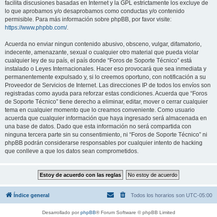
facilita discusiones basadas en Internet y la GPL estrictamente los excluye de
lo que aprobamos y/o desaprobamos como conductas y/o contenido
permisible. Para más información sobre phpBB, por favor visite:
https://www.phpbb.com/
.
Acuerda no enviar ningun contenido abusivo, obsceno, vulgar, difamatorio,
indecente, amenazante, sexual o cualquier otro material que pueda violar
cualquier ley de su país, el país donde “Foros de Soporte Técnico” está
instalado o Leyes Internacionales. Hacer eso provocará que sea inmediata y
permanentemente expulsado y, si lo creemos oportuno, con notificación a su
Proveedor de Servicios de Internet. Las direcciones IP de todos los envíos son
registradas como ayuda para reforzar estas condiciones. Acuerda que “Foros
de Soporte Técnico” tiene derecho a eliminar, editar, mover o cerrar cualquier
tema en cualquier momento que lo creamos conveniente. Como usuario
acuerda que cualquier información que haya ingresado será almacenada en
una base de datos. Dado que esta información no será compartida con
ninguna tercera parte sin su consentimiento, ni “Foros de Soporte Técnico” ni
phpBB podrán considerarse responsables por cualquier intento de hacking
que conlleve a que los datos sean comprometidos.
Índice general
Todos los horarios son
UTC-05:00
Desarrollado por
phpBB
® Forum Software © phpBB Limited