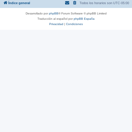
Índice general
Todos los horarios son
UTC-05:00
Desarrollado por
phpBB
® Forum Software © phpBB Limited
Traducción al español por
phpBB España
Privacidad
|
Condiciones