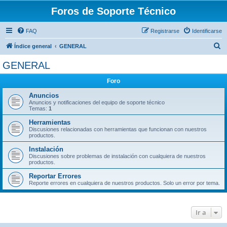
Foros de Soporte Técnico
FAQ
Registrarse
Identificarse
B
Índice general
GENERAL
u
GENERAL
s
Foro
c
a
Anuncios
Anuncios y notificaciones del equipo de soporte técnico
r
Temas:
1
Herramientas
Discusiones relacionadas con herramientas que funcionan con nuestros
productos.
Instalación
Discusiones sobre problemas de instalación con cualquiera de nuestros
productos.
Reportar Errores
Reporte errores en cualquiera de nuestros productos. Solo un error por tema.
Ir a